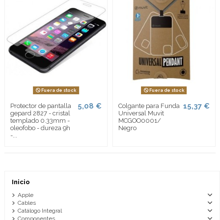
Fuera de stock
Fuera de stock
5,08 €
15,37 €
Protector de pantalla
Colgante para Funda
gepard 2827 - cristal
Universal Muvit
templado 0.33mm -
MCGOO0001/
oleofobo - dureza 9h
Negro
-...
Inicio
Apple
Cables
Catálogo Integral
Componentes