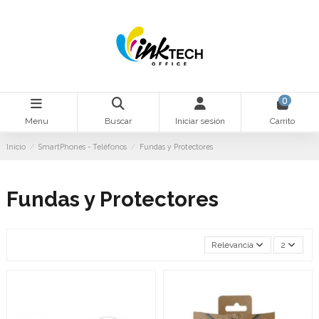
0
Menu
Buscar
Iniciar sesión
Carrito
Inicio
SmartPhones - Teléfonos
Fundas y Protectores
Fundas y Protectores
Relevancia
2