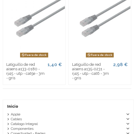
Fuera de stock
Fuera de stock
1,40 €
2,98 €
Latiguillo de red
Latiguillo de red
aisens a133-0180 -
aisens a135-0231 -
rj45 - utp - cat5e - 3m
rj45 - utp - cat6 - 3m
- gris
- gris
Inicio
Apple
Cables
Catálogo Integral
Componentes
Conectividad - Redes