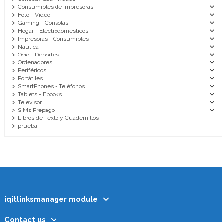
Consumibles de Impresoras
Foto - Video
Gaming - Consolas
Hogar - Electrodomésticos
Impresoras - Consumibles
Náutica
Ocio - Deportes
Ordenadores
Periféricos
Portátiles
SmartPhones - Teléfonos
Tablets - Ebooks
Televisor
SIMs Prepago
Libros de Texto y Cuadernillos
prueba
iqitlinksmanager module
Contact us