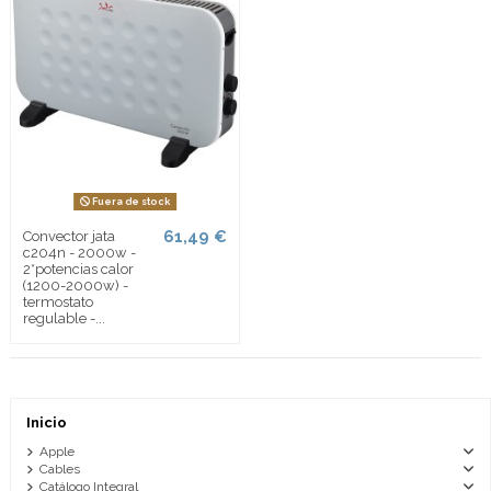
Fuera de stock
61,49 €
Convector jata
c204n - 2000w -
2*potencias calor
(1200-2000w) -
termostato
regulable -...
Inicio
Apple
Cables
Catálogo Integral