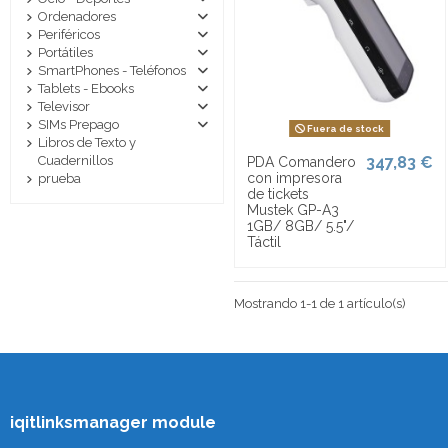
Ordenadores
Periféricos
Portátiles
SmartPhones - Teléfonos
Tablets - Ebooks
Televisor
SIMs Prepago
Fuera de stock
Libros de Texto y
347,83 €
Cuadernillos
PDA Comandero
con impresora
prueba
de tickets
Mustek GP-A3
1GB/ 8GB/ 5.5"/
Táctil
Mostrando 1-1 de 1 artículo(s)
iqitlinksmanager module